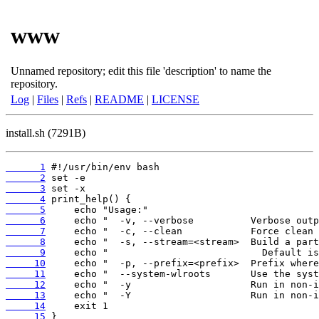
www
Unnamed repository; edit this file 'description' to name the
repository.
Log
|
Files
|
Refs
|
README
|
LICENSE
install.sh (7291B)
      1
      2
      3
      4
      5
      6
      7
      8
      9
     10
     11
     12
     13
     14
     15